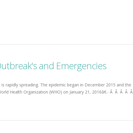
Outbreak's and Emergencies
6 is rapidly spreading. The epidemic began in December 2015 and the
World Health Organization (WHO) on January 21, 2016â€.- Â Â Â Â 