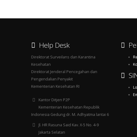
Help Desk
Pel
Direktorat Surveilans dan Karantina
Re
Kesehatan
Ko
Direktorat Jenderal Pencegahan dan
SI
Pengendalian Penyakit
Kementerian Kesehatan RI
Lo
Em
Kantor Ditjen P2P
Kementerian Kesehatan Republik
Indonesia Gedung dr. M. Adhyatma lantai 6
Jl. HR Rasuna Said Kav. X-5 No. 4-9
Jakarta Selatan