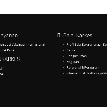
ayanan
Balai Karkes
gistrasi Vaksinasi Internasional
Profil Balai Kekarantinaan K
ntak Kami
Berita
Pengumuman
NKARKES
Kegiatan
Referensi & Peraturan
gin
International Health Regulat
ail