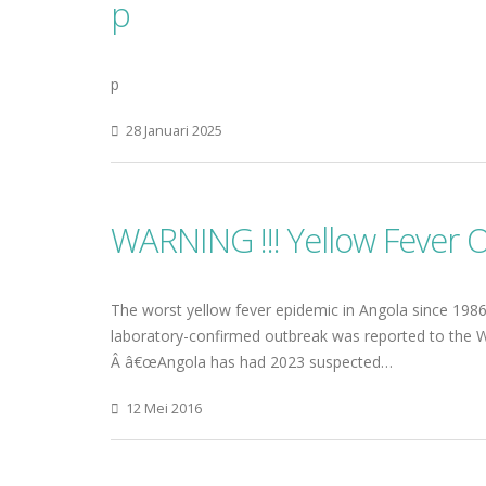
p
p
28 Januari 2025
WARNING !!! Yellow Fever 
The worst yellow fever epidemic in Angola since 198
laboratory-confirmed outbreak was reported to the 
Â â€œAngola has had 2023 suspected…
12 Mei 2016