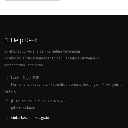
Help Desk
Direktorat Surveilans dan Karantina Kesehatan
Direktorat Jenderal Pencegahan dan Pengendalian Penyakit
Kementerian Kesehatan RI
Kantor Ditjen P2P
Kementerian Kesehatan Republik Indonesia Gedung dr. M. Adhyatma
lantai 6
Jl. HR Rasuna Said Kav. X-5 No. 4-9
Jakarta Selatan
sinkarkes.kemkes.go.id